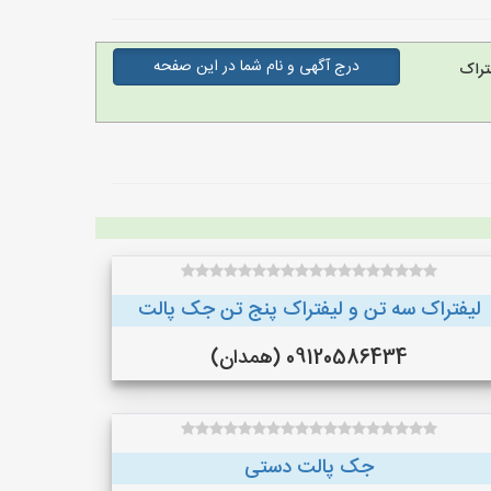
درج آگهی و نام شما در این صفحه
تراک
لیفتراک سه تن و لیفتراک پنج تن جک پالت
09120586434 (همدان)
جک پالت دستی