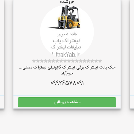
فروشنده
جک پالت لیفتراک برقی لیفتراک گازوئیلی لیفتراک دستی...
خرم‌آباد
09926578091
مشاهده پروفایل