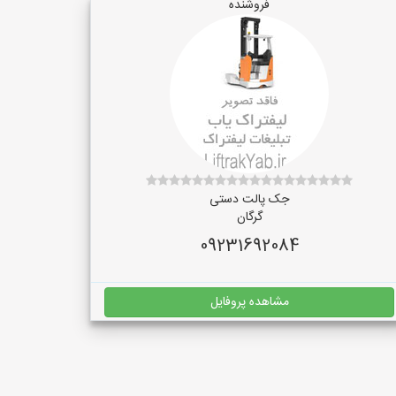
فروشنده
جک پالت دستی
گرگان
09231692084
مشاهده پروفایل