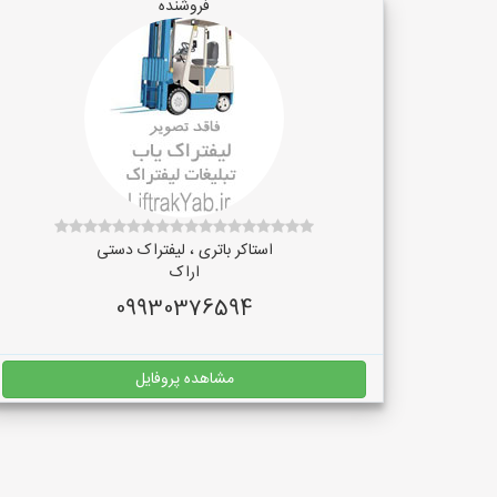
فروشنده
استاکر باتری ، لیفتراک دستی
اراک
09930376594
مشاهده پروفایل