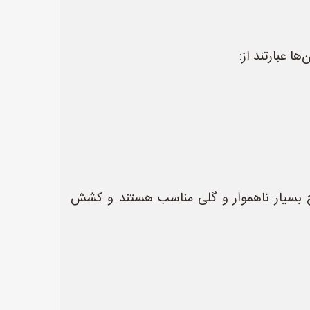
Pneumatic Tires w):** این تایرها برای سطوح بسیار ناهموار و گلی مناسب هستند و کشش