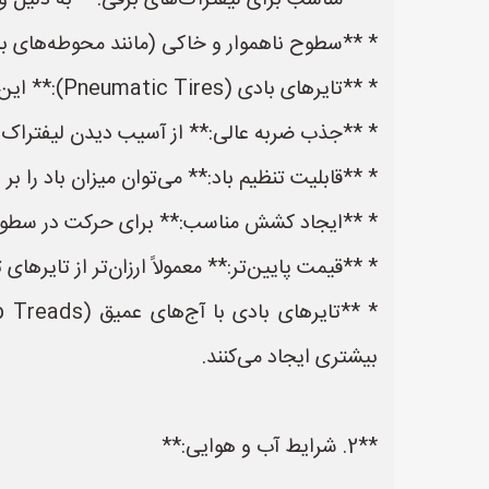
* **مناسب برای لیفتراک‌های برقی:** به دلیل 
* **سطوح ناهموار و خاکی (مانند محوطه‌های با
* **تایرهای بادی (Pneumatic Tires):** این نوع تایرها بهترین گزینه برای سطوح ناهموار هستند. مزایای آن‌ها عبارتند از:
* **جذب ضربه عالی:** از آسیب دیدن لیفتراک و 
* **قابلیت تنظیم باد:** می‌توان میزان باد را 
* **ایجاد کشش مناسب:** برای حرکت در سطوح
* **قیمت پایین‌تر:** معمولاً ارزان‌تر از تایرهای 
بیشتری ایجاد می‌کنند.
**2. شرایط آب و هوایی:**