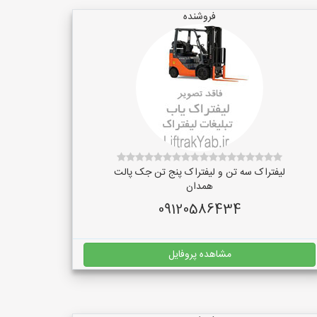
فروشنده
لیفتراک سه تن و لیفتراک پنج تن جک پالت
همدان
09120586434
مشاهده پروفایل