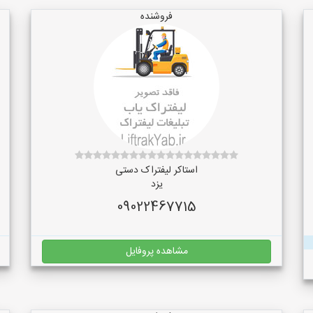
فروشنده
استاکر لیفتراک دستی
یزد
09022467715
مشاهده پروفایل